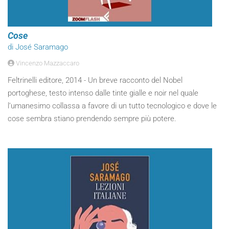
Cose
di José Saramago
Vincenzo Mazzaccaro
Feltrinelli editore, 2014 - Un breve racconto del Nobel
portoghese, testo intenso dalle tinte gialle e noir nel quale
l’umanesimo collassa a favore di un tutto tecnologico e dove le
cose sembra stiano prendendo sempre più potere.