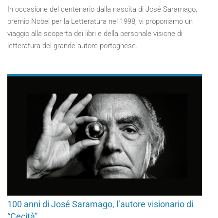
In occasione del centenario dalla nascita di José Saramago,
premio Nobel per la Letteratura nel 1998, vi proponiamo un
viaggio alla scoperta dei libri e della personale visione di
letteratura del grande autore portoghese.
100 anni di José Saramago, l’autore visionario di
“Cecità”