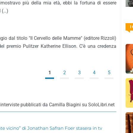
mostravo più della mia età, ebbi la fortuna di essere
I (…)
I
aggio dal titolo "Il Cervello delle Mamme" (editore Rizzoli)
 del premio Pulitzer Katherine Ellison. C’è una credenza
1
2
3
4
5
interviste pubblicati da Camilla Biagini su SoloLibri.net
te vicino” di Jonathan Safran Foer stasera in tv