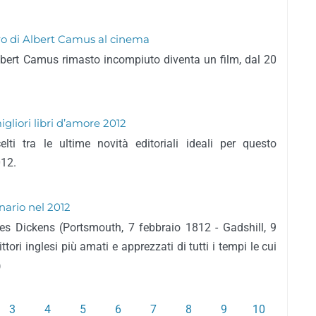
oro di Albert Camus al cinema
 Albert Camus rimasto incompiuto diventa un film, dal 20
igliori libri d’amore 2012
celti tra le ultime novità editoriali ideali per questo
012.
nario nel 2012
es Dickens (Portsmouth, 7 febbraio 1812 - Gadshill, 9
tori inglesi più amati e apprezzati di tutti i tempi le cui
)
3
4
5
6
7
8
9
10