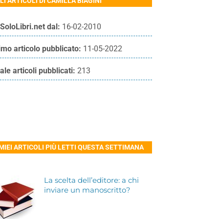
LI ARTICOLI DI CAMILLA BIAGINI
SoloLibri.net dal:
16-02-2010
imo articolo pubblicato:
11-05-2022
ale articoli pubblicati:
213
 MIEI ARTICOLI PIÙ LETTI QUESTA SETTIMANA
La scelta dell’editore: a chi
inviare un manoscritto?