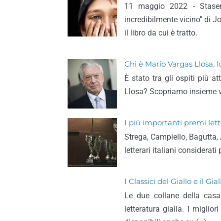
11 maggio 2022 - Stasera
incredibilmente vicino" di J
il libro da cui è tratto.
Chi è Mario Vargas Llosa, l
È stato tra gli ospiti più 
Llosa? Scopriamo insieme vi
I più importanti premi lette
Strega, Campiello, Bagutta, A
letterari italiani considerati 
I Classici del Giallo e il 
Le due collane della casa
letteratura gialla. I miglior