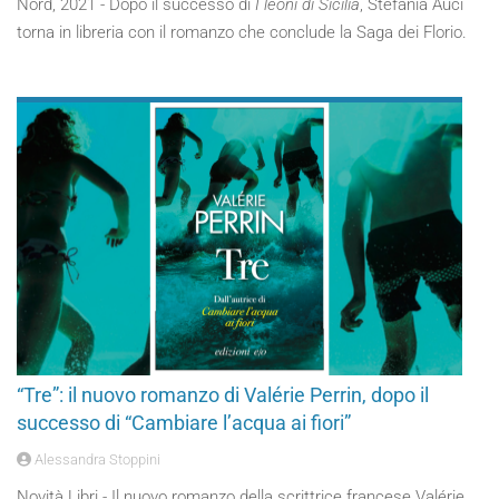
Nord, 2021 - Dopo il successo di
I leoni di Sicilia
, Stefania Auci
torna in libreria con il romanzo che conclude la Saga dei Florio.
“Tre”: il nuovo romanzo di Valérie Perrin, dopo il
successo di “Cambiare l’acqua ai fiori”
Alessandra Stoppini
Novità Libri - Il nuovo romanzo della scrittrice francese Valérie