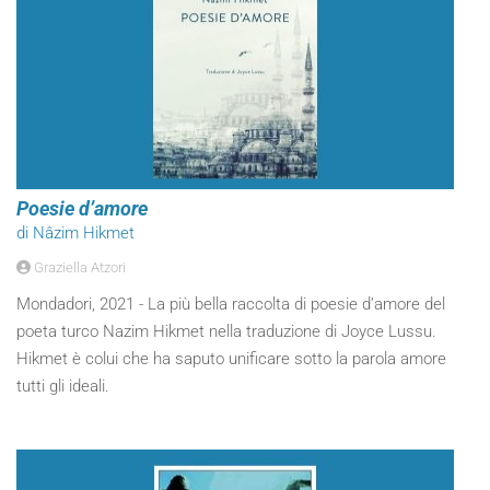
Poesie d’amore
di Nâzim Hikmet
Graziella Atzori
Mondadori, 2021 - La più bella raccolta di poesie d’amore del
poeta turco Nazim Hikmet nella traduzione di Joyce Lussu.
Hikmet è colui che ha saputo unificare sotto la parola amore
tutti gli ideali.