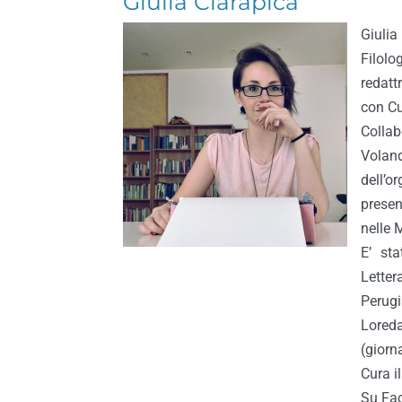
Giulia Ciarapica
Giulia
Filolo
redatt
con Cu
Collab
Volan
dell’o
presen
nelle 
E’ sta
Lette
Perug
Loreda
(giorn
Cura i
Su Fa