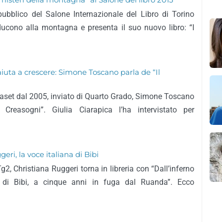
isteri della montagna” al Salone del libro 2015
ubblico del Salone Internazionale del Libro di Torino
ducono alla montagna e presenta il suo nuovo libro: “I
aiuta a crescere: Simone Toscano parla de “Il
iaset dal 2005, inviato di Quarto Grado, Simone Toscano
l Creasogni”. Giulia Ciarapica l’ha intervistato per
eri, la voce italiana di Bibi
Tg2, Christiana Ruggeri torna in libreria con “Dall’inferno
ra di Bibi, a cinque anni in fuga dal Ruanda”. Ecco