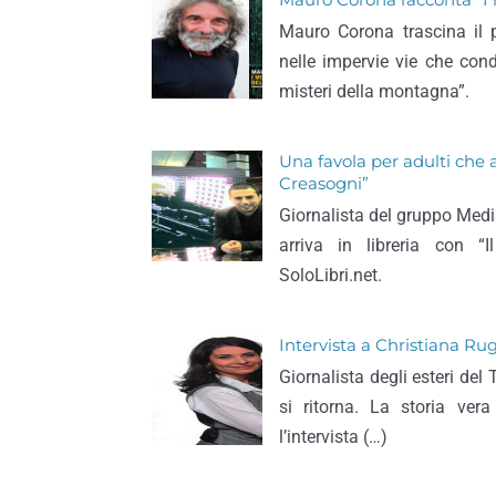
Mauro Corona racconta “I m
Mauro Corona trascina il p
nelle impervie vie che con
misteri della montagna”.
Una favola per adulti che 
Creasogni”
Giornalista del gruppo Med
arriva in libreria con “I
SoloLibri.net.
Intervista a Christiana Rugg
Giornalista degli esteri del 
si ritorna. La storia ve
l’intervista (…)