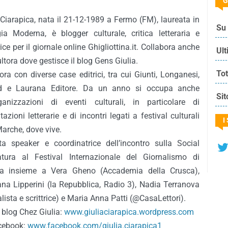
G
 Ciarapica, nata il 21-12-1989 a Fermo (FM), laureata in
Su 
gia Moderna, è blogger culturale, critica letteraria e
rice per il giornale online Ghigliottina.it. Collabora anche
Ult
ltora dove gestisce il blog Gens Giulia.
Tot
ora con diverse case editrici, tra cui Giunti, Longanesi,
d e Laurana Editore. Da un anno si occupa anche
Sit
rganizzazioni di eventi culturali, in particolare di
tazioni letterarie e di incontri legati a festival culturali
I
Marche, dove vive.
ta speaker e coordinatrice dell’incontro sulla Social
ratura al Festival Internazionale del Giornalismo di
ia insieme a Vera Gheno (Accademia della Crusca),
na Lipperini (la Repubblica, Radio 3), Nadia Terranova
alista e scrittrice) e Maria Anna Patti (@CasaLettori).
l blog Chez Giulia:
www.giuliaciarapica.wordpress.com
cebook:
www.facebook.com/giulia.ciarapica1