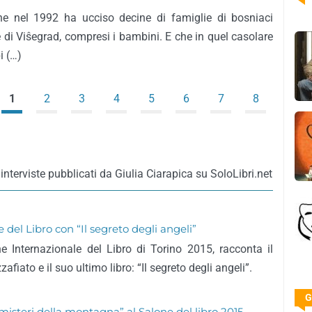
he nel 1992 ha ucciso decine di famiglie di bosniaci
i Viŝegrad, compresi i bambini. E che in quel casolare
i (…)
1
2
3
4
5
6
7
8
interviste pubblicati da Giulia Ciarapica su SoloLibri.net
del Libro con “Il segreto degli angeli”
e Internazionale del Libro di Torino 2015, racconta il
afiato e il suo ultimo libro: “Il segreto degli angeli”.
G