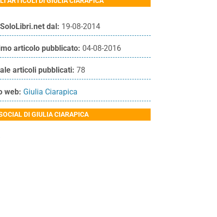
LI ARTICOLI DI GIULIA CIARAPICA
SoloLibri.net dal:
19-08-2014
imo articolo pubblicato:
04-08-2016
ale articoli pubblicati:
78
o web:
Giulia Ciarapica
 SOCIAL DI GIULIA CIARAPICA