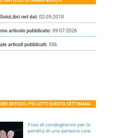
LI ARTICOLI DI CHIARA RIDOLFI
SoloLibri.net dal:
02-05-2018
imo articolo pubblicato:
09-07-2026
ale articoli pubblicati:
556
 MIEI ARTICOLI PIÙ LETTI QUESTA SETTIMANA
Frasi di condoglianze per la
perdita di una persona cara