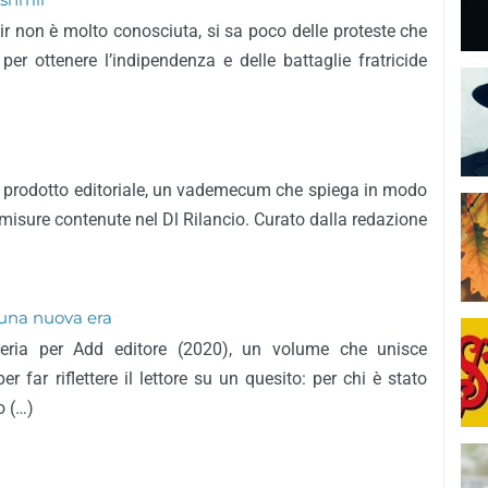
ashmir
mir non è molto conosciuta, si sa poco delle proteste che
er ottenere l’indipendenza e delle battaglie fratricide
mo prodotto editoriale, un vademecum che spiega in modo
 misure contenute nel Dl Rilancio. Curato dalla redazione
 una nuova era
breria per Add editore (2020), un volume che unisce
er far riflettere il lettore su un quesito: per chi è stato
o (…)