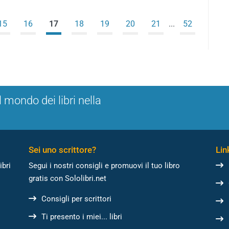
15
16
17
18
19
20
21
...
52
l mondo dei libri nella
Sei uno scrittore?
Link
ibri
Segui i nostri consigli e promuovi il tuo libro
gratis con Sololibri.net
Consigli per scrittori
Ti presento i miei... libri