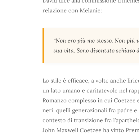
David dice alla commissione d’inchies
relazione con Melanie:
“Non ero più me stesso. Non più 
sua vita. Sono diventato schiavo d
Lo stile è efficace, a volte anche li
un lato umano e caritatevole nel rapp
Romanzo complesso in cui Coetzee espl
neri, quelli generazionali fra padre e f
contesto di transizione fra l’apartheid
John Maxwell Coetzee ha vinto Premi