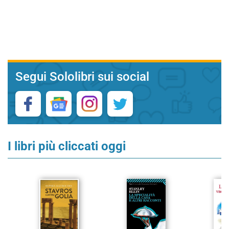
Segui Sololibri sui social
I libri più cliccati oggi