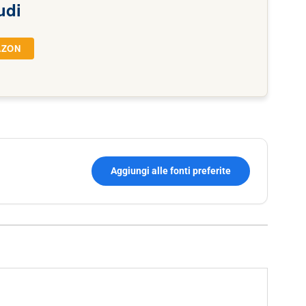
udi
AZON
Aggiungi alle fonti preferite