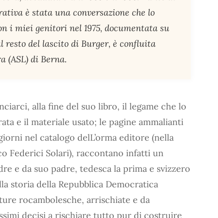
rativa è stata una conversazione che lo
n i miei genitori nel 1975, documentata su
 resto del lascito di Burger, è confluita
ra (ASL) di Berna.
iarci, alla fine del suo libro, il legame che lo
rata e il materiale usato; le pagine ammalianti
giorni nel catalogo delL’orma editore (nella
o Federici Solari), raccontano infatti un
re e da suo padre, tedesca la prima e svizzero
lla storia della Repubblica Democratica
ture rocambolesche, arrischiate e da
simi decisi a rischiare tutto pur di costruire