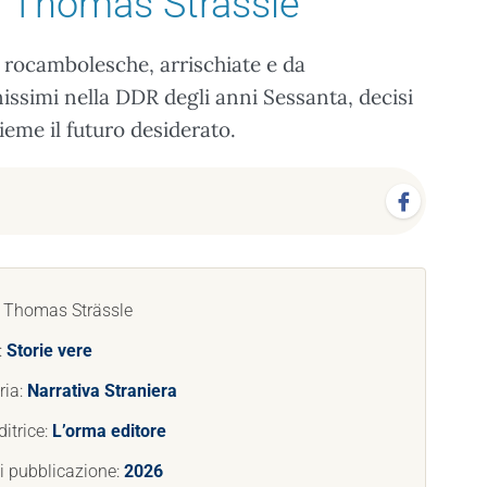
 Thomas Strässle
 rocambolesche, arrischiate e da
issimi nella DDR degli anni Sessanta, decisi
sieme il futuro desiderato.
: Thomas Strässle
:
Storie vere
ria:
Narrativa Straniera
itrice:
L’orma editore
i pubblicazione:
2026