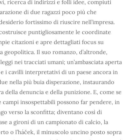
i, ricerca di indirizzi e folli idee, compiuti
parazione di due ragazzi poco più che
esiderio fortissimo di riuscire nell’impresa.
icostruisce puntigliosamente le coordinate
ampie citazioni e apre dettagliati focus su
la geopolitica. Il suo romanzo, d’altronde,
leggi nei tracciati umani; un’ambasciata aperta
e i cavilli interpretativi di un paese ancora in
 due nella più buia disperazione, instaurando
ra della denuncia e della punizione. E, come se
e campi insospettabili possono far pendere, in
go verso la sconfitta; diventano così di
fase a gironi di un campionato di calcio, la
orto o l’háček, il minuscolo uncino posto sopra