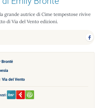
di Emily Brontë
la grande autrice di Cime tempestose rivive
o di Via del Vento edizioni.
y Brontë
oesia
e:
Via del Vento
ezzi: