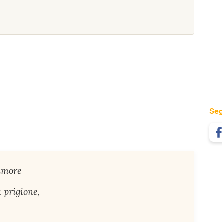
Seg
 amore
 prigione,