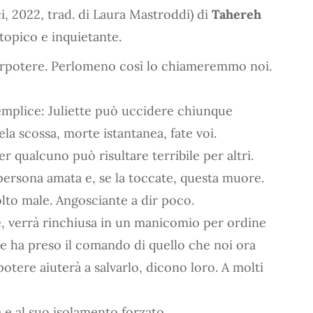
, 2022, trad. di Laura Mastroddi) di
Tahereh
topico e inquietante.
uperpotere. Perlomeno così lo chiameremmo noi.
emplice: Juliette può uccidere chiunque
 scossa, morte istantanea, fate voi.
 qualcuno può risultare terribile per altri.
persona amata e, se la toccate, questa muore.
to male. Angosciante a dir poco.
re, verrà rinchiusa in un manicomio per ordine
e ha preso il comando di quello che noi ora
tere aiuterà a salvarlo, dicono loro. A molti
 e al suo isolamento forzato.