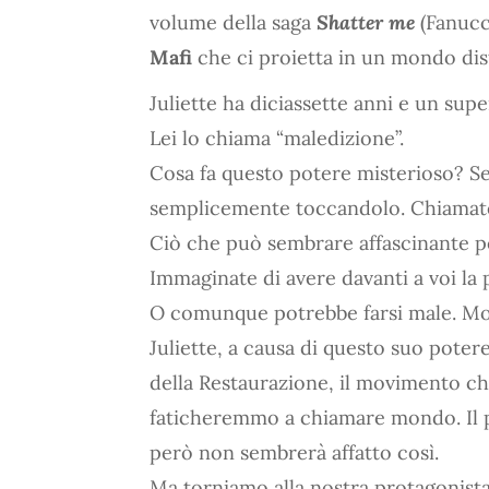
volume della saga
Shatter me
(Fanucci
Mafi
che ci proietta in un mondo dis
Juliette ha diciassette anni e un s
Lei lo chiama “maledizione”.
Cosa fa questo potere misterioso? S
semplicemente toccandolo. Chiamatela
Ciò che può sembrare affascinante per
Immaginate di avere davanti a voi la 
O comunque potrebbe farsi male. Mol
Juliette, a causa di questo suo pote
della Restaurazione, il movimento ch
faticheremmo a chiamare mondo. Il po
però non sembrerà affatto così.
Ma torniamo alla nostra protagonista