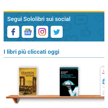
Segui Sololibri sui social
I libri più cliccati oggi