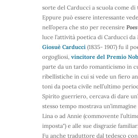
sorte del Carducci a scuola come di ta
Eppure può essere interessante veder
nell’opera che sto per recensire
Poes
luce l’attività poetica di Carducci da
Giosuè Carducci
(1835- 1907) fu il poe
orgogliosi,
vincitore del Premio Nobe
parte da un tardo romanticismo in c
ribellistiche in cui si vede un fiero a
toni da poeta civile nell’ultimo period
Spirito guerriero, cercava di dare u
stesso tempo mostrava un’immagine d
Lina o ad Annie (commovente l’ultimo
imposta") e alle sue disgrazie familiari
Fu anche traduttore dal tedesco co