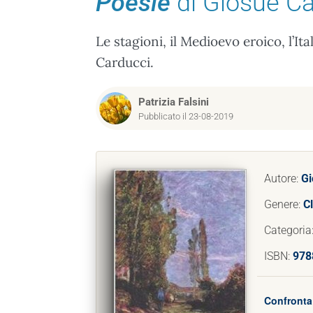
Poesie
di Giosuè Ca
Le stagioni, il Medioevo eroico, l’Ita
Carducci.
Patrizia Falsini
Pubblicato il 23-08-2019
Autore:
Gi
Genere:
Cl
Categoria
ISBN:
978
Confronta 