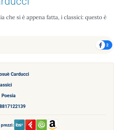
rducci
lia che si è appena fatta, i classici: questo è
2
osuè Carducci
assici
:
Poesia
8817122139
prezzi: