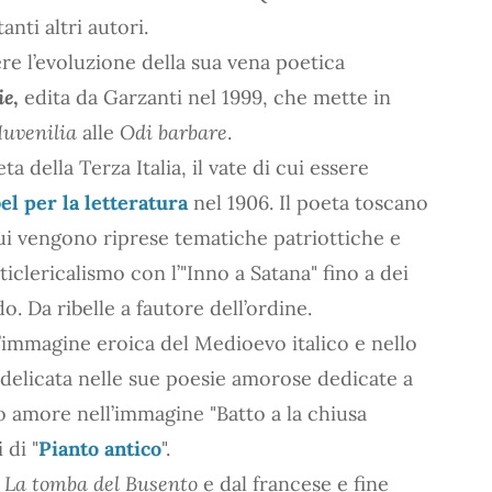
nti altri autori.
e l’evoluzione della sua vena poetica
ie
,
edita da Garzanti nel 1999, che mette in
Iuvenilia
alle
Odi barbare
.
ta della Terza Italia, il vate di cui essere
l per la letteratura
nel 1906. Il poeta toscano
ui vengono riprese tematiche patriottiche e
nticlericalismo con l’"Inno a Satana" fino a dei
o. Da ribelle a fautore dell’ordine.
n’immagine eroica del Medioevo italico e nello
elicata nelle sue poesie amorose dedicate a
 amore nell’immagine "Batto a la chiusa
 di "
Pianto antico
".
n
La tomba del Busento
e dal francese e fine