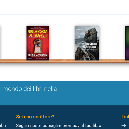
l mondo dei libri nella
Sei uno scrittore?
Link
ibri
Segui i nostri consigli e promuovi il tuo libro