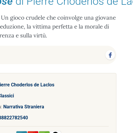
ose
di Pierre Choderlos de La
ni. Un gioco crudele che coinvolge una giovane
seduzione, la vittima perfetta e la morale di
enza e sulla virtù.
ierre Choderlos de Laclos
lassici
a:
Narrativa Straniera
88822782540