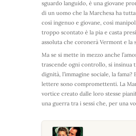
sguardo languido, è una giovane pro
di un uomo che la Marchesa ha tutta 
così ingenuo e giovane, così manipola
troppo scontato è la pia e casta pre
assoluta che coronerà Vermont e la s
Ma se si mette in mezzo anche l’amo
trascende ogni controllo, si insinua 
dignità, l’immagine sociale, la fama?
lettere sono compromettenti. La Marc
vortice creato dalle loro stesse pian
una guerra tra i sessi che, per una v