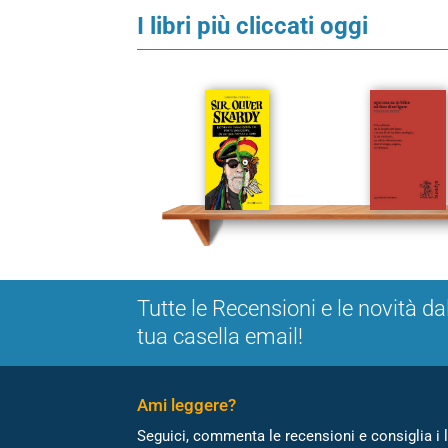
I libri più cliccati oggi
Tutte le Recensioni e le novità da
tua casella email!
Ami leggere?
Seguici, commenta le recensioni e consiglia i l