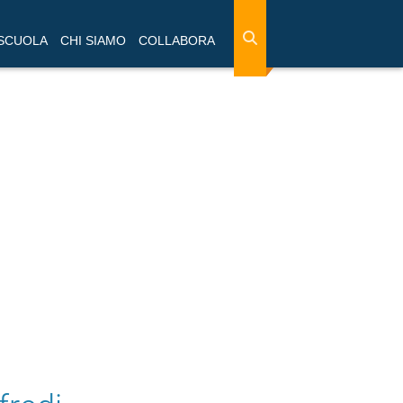
 SCUOLA
CHI SIAMO
COLLABORA