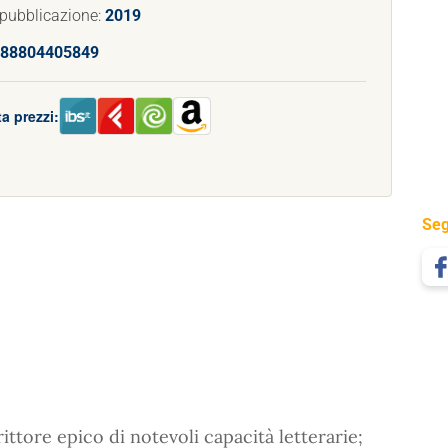
 pubblicazione:
2019
88804405849
a prezzi:
Seg
ittore epico di notevoli capacità letterarie;