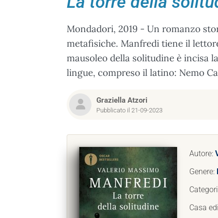
La torre della solitu
Mondadori, 2019 - Un romanzo stori
metafisiche. Manfredi tiene il lettor
mausoleo della solitudine è incisa l
lingue, compreso il latino: Nemo Ca
Graziella Atzori
Pubblicato il 21-09-2023
Autore:
Genere:
Categor
Casa edi