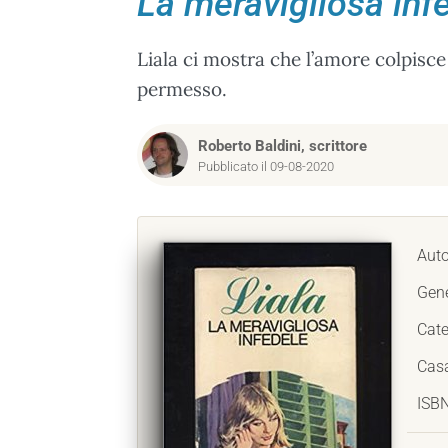
La meravigliosa inf
Liala ci mostra che l’amore colpisc
permesso.
Roberto Baldini, scrittore
Pubblicato il 09-08-2020
Auto
Gen
Cate
Casa
ISB