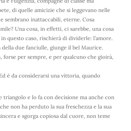
ia e Fulgenzia, compagne di classe ma
te, di quelle amicizie che si leggevano nelle
che sembrano inattaccabili, eterne. Cosa
ile? Una cosa, in effetti, ci sarebbe, una cosa
in questo caso, rischierà di dividerle: l’amore.
a della due fanciulle, giunge il bel Maurice.
à, forse per sempre, e per qualcuno che gioirà,
Ed è da considerarsi una vittoria, quando
ale triangolo e lo fa con decisione ma anche con
 che non ha perduto la sua freschezza e la sua
 sincera e sgorga copiosa dal cuore, non teme