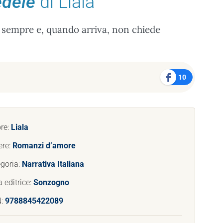
edele
di Liala
e sempre e, quando arriva, non chiede
10
re:
Liala
ere:
Romanzi d’amore
goria:
Narrativa Italiana
 editrice:
Sonzogno
N:
9788845422089