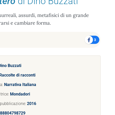
tero
di Dino Buzzati
urreali, assurdi, metafisici di un grande
urarsi e cambiare forma.
3
Dino Buzzati
Raccolte di racconti
ia:
Narrativa Italiana
trice:
Mondadori
 pubblicazione:
2016
88804798729