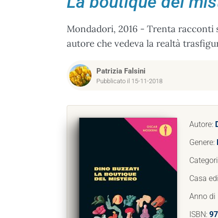
La boutique del mis
Mondadori, 2016 - Trenta racconti s
autore che vedeva la realtà trasfig
Patrizia Falsini
Pubblicato il 15-11-2018
Autore:
Genere:
Categor
Casa edi
Anno di
ISBN:
97