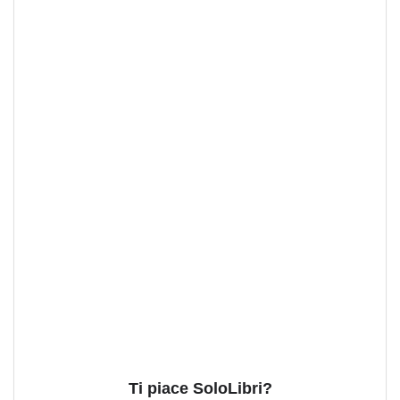
Ti piace SoloLibri?