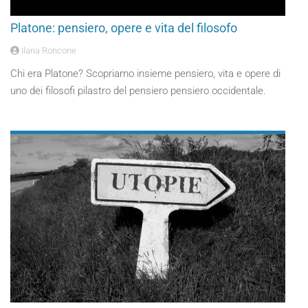
Platone: pensiero, opere e vita del filosofo
Ilaria Roncone
Chi era Platone? Scopriamo insieme pensiero, vita e opere di
uno dei filosofi pilastro del pensiero pensiero occidentale.