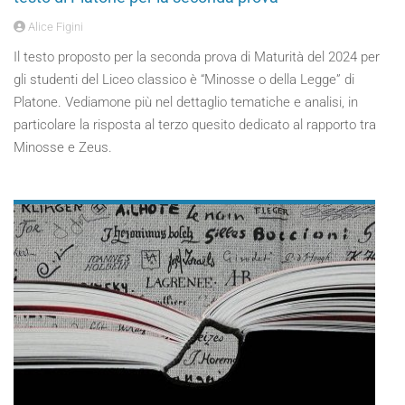
Alice Figini
Il testo proposto per la seconda prova di Maturità del 2024 per
gli studenti del Liceo classico è “Minosse o della Legge” di
Platone. Vediamone più nel dettaglio tematiche e analisi, in
particolare la risposta al terzo quesito dedicato al rapporto tra
Minosse e Zeus.