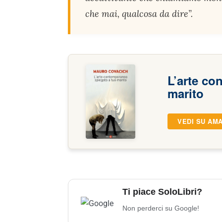
che mai, qualcosa da dire”.
L’arte co
marito
VEDI SU AM
Ti piace SoloLibri?
Non perderci su Google!