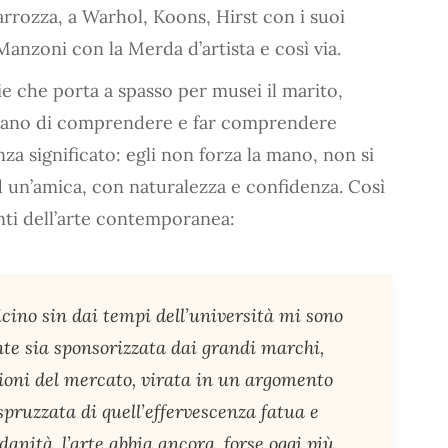
arrozza, a Warhol, Koons, Hirst con i suoi
Manzoni con la Merda d’artista e così via.
ie che porta a spasso per musei il marito,
ttano di comprendere e far comprendere
za significato: egli non forza la mano, non si
d un’amica, con naturalezza e confidenza. Così
onti dell’arte contemporanea:
cino sin dai tempi dell’università mi sono
nte sia sponsorizzata dai grandi marchi,
zioni del mercato, virata in un argomento
spruzzata di quell’effervescenza fatua e
ità, l’arte abbia ancora, forse oggi più