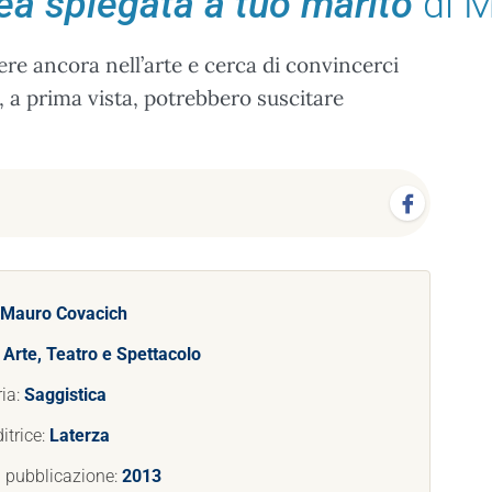
a spiegata a tuo marito
di M
dere ancora nell’arte e cerca di convincerci
, a prima vista, potrebbero suscitare
Mauro Covacich
:
Arte, Teatro e Spettacolo
ia:
Saggistica
itrice:
Laterza
 pubblicazione:
2013