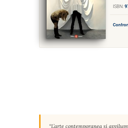
ISBN:
9
Confron
“L’arte contemporanea si avvilup