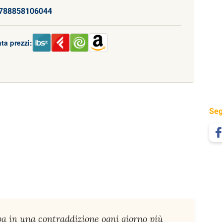
788858106044
ta prezzi:
Seg
pa in una contraddizione ogni giorno più