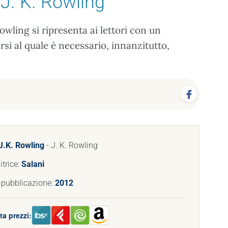
 J. K. Rowling
owling si ripresenta ai lettori con un
si al quale è necessario, innanzitutto,
J.K. Rowling
- J. K. Rowling
trice:
Salani
 pubblicazione:
2012
a prezzi: