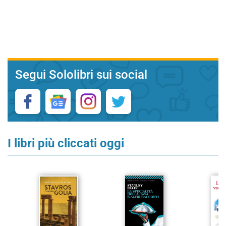
Segui Sololibri sui social
I libri più cliccati oggi