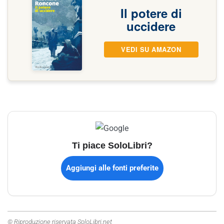
Il potere di
uccidere
VEDI SU AMAZON
Ti piace SoloLibri?
Aggiungi alle fonti preferite
© Riproduzione riservata SoloLibri.net