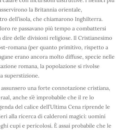
a calare con incursioni distruttive. I nemici più
 asservirono la Britannia orientale,
ro dell’isola, che chiamarono Inghilterra.
 I loro re passavano più tempo a combattersi
dire delle divisioni religiose. Il Cristianesimo
post-romana (per quanto primitivo, rispetto a
agane erano ancora molto diffuse, specie nelle
zazione romana, la popolazione si rivolse
a superstizione.
assunsero una forte connotazione cristiana,
raal, anche s’è improbabile che il re lo
genda del calice dell’Ultima Cena riprende le
eri alla ricerca di calderoni magici: uomini
ghi cupi e pericolosi. È assai probabile che le