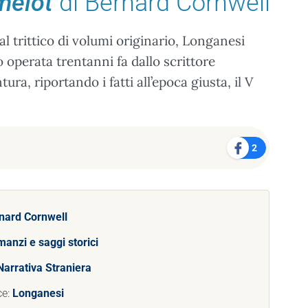
melot
di Bernard Cornwell
 trittico di volumi originario, Longanesi
no operata trentanni fa dallo scrittore
ra, riportando i fatti all’epoca giusta, il V
2
nard Cornwell
anzi e saggi storici
Narrativa Straniera
ce:
Longanesi