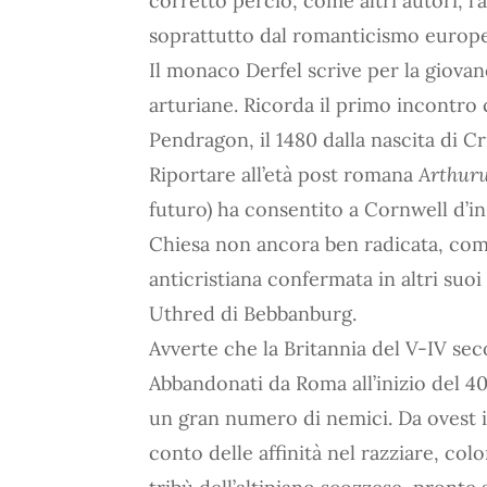
corretto perciò, come altri autori, l’
soprattutto dal romanticismo europ
Il monaco Derfel scrive per la giovan
arturiane. Ricorda il primo incontro 
Pendragon, il 1480 dalla nascita di C
Riportare all’età post romana
Arthur
futuro) ha consentito a Cornwell d’in
Chiesa non ancora ben radicata, come 
anticristiana confermata in altri suo
Uthred di Bebbanburg.
Avverte che la Britannia del V-IV sec
Abbandonati da Roma all’inizio del 40
un gran numero di nemici. Da ovest i p
conto delle affinità nel razziare, col