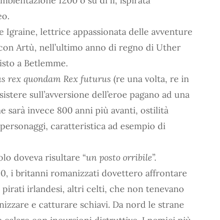
ambientazione 1200 o su di lì, ispirata
eo.
e Igraine, lettrice appassionata delle avventure
con Artù, nell’ultimo anno di regno di Uther
risto a Betlemme.
us rex quondam Rex futurus
(re una volta, re in
sistere sull’avversione dell’eroe pagano ad una
sarà invece 800 anni più avanti, ostilità
i personaggi, caratteristica ad esempio di
olo doveva risultare “
un posto orribile
”.
0, i britanni romanizzati dovettero affrontare
irati irlandesi, altri celti, che non tenevano
onizzare e catturare schiavi. Da nord le strane