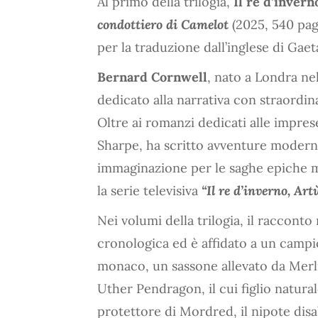
Al primo della trilogia,
Il re d’invern
condottiero di Camelot
(2025, 540 pag
per la traduzione dall’inglese di Gaet
Bernard Cornwell
, nato a Londra nel
dedicato alla narrativa con straordin
Oltre ai romanzi dedicati alle impres
Sharpe, ha scritto avventure moderne
immaginazione per le saghe epiche med
la serie televisiva
“Il re d’inverno, Art
Nei volumi della trilogia, il raccon
cronologica ed è affidato a un campio
monaco, un sassone allevato da Merli
Uther Pendragon, il cui figlio natura
protettore di Mordred, il nipote disa