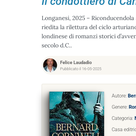
Il condottiero di Ca
Longanesi, 2025 – Riconducendola al
riedita la rilettura del ciclo arturia
londinese di romanzi storici d’avventu
secolo d.C..
Felice Laudadio
Pubblicato il 16-05-2025
Autore:
Ber
Genere:
Rom
Categoria:
Casa editri