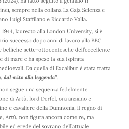
o
(2024), ha fatto seguito a gennaio
Il
ine), sempre nella collana La Gaja Scienza e
ano Luigi Staffilano e Riccardo Valla.
 1944, laureato alla London University, si è
ario successo dopo anni di lavoro alla BBC.
e belliche sette-ottocentesche dell’eccellente
 di mare e ha speso la sua ispirata
ioevali. Da quella di Excalibur è stata tratta
ù, dal mito alla leggenda”
.
to non segue una sequenza fedelmente
ne di Artù, lord Derfel, ora anziano e
no e cavaliere della Dumnonia, il regno di
le, Artù, non figura ancora come re, ma
bile ed erede del sovrano dell’attuale