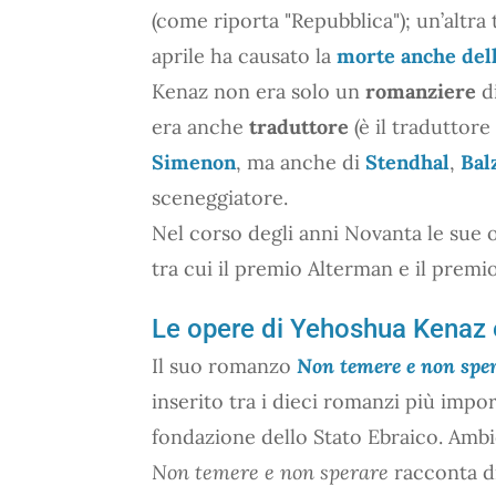
(come riporta "Repubblica"); un’altra t
aprile ha causato la
morte anche dell
Kenaz non era solo un
romanziere
di
era anche
traduttore
(è il traduttor
Simenon
, ma anche di
Stendhal
,
Bal
sceneggiatore.
Nel corso degli anni Novanta le sue o
tra cui il premio Alterman e il prem
Le opere di Yehoshua Kenaz e 
Il suo romanzo
Non temere e non spe
inserito tra i dieci romanzi più import
fondazione dello Stato Ebraico. Ambi
Non temere e non sperare
racconta di