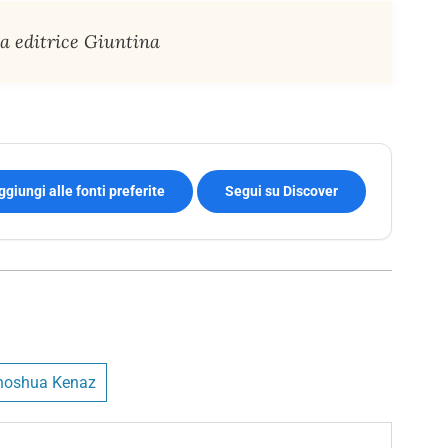
sa editrice Giuntina
ggiungi alle fonti preferite
Segui su Discover
hoshua Kenaz