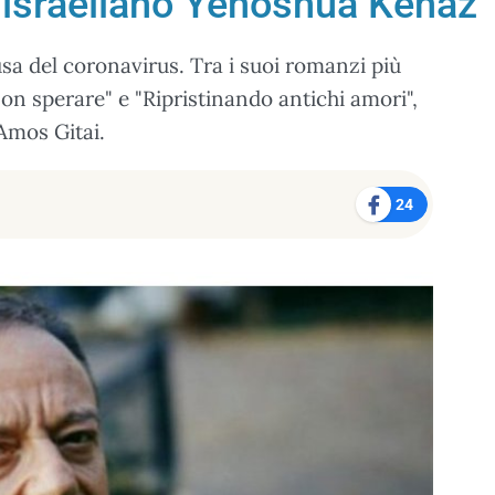
e israeliano Yehoshua Kenaz
usa del coronavirus. Tra i suoi romanzi più
n sperare" e "Ripristinando antichi amori",
i Amos Gitai.
24