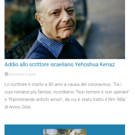
Addio allo scrittore israeliano Yehoshua Kenaz
Eleonora Daniel
Lo scrittore è morto a 83 anni a causa del coronavirus. Tra i
suoi romanzi più famosi, ricordiamo "Non temere e non sperare"
e "Ripristinando antichi amori", da cui è stato tratto il film "Alila"
di Amos Gitai.