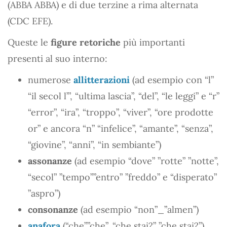
(ABBA ABBA) e di due terzine a rima alternata
(CDC EFE).
Queste le
figure retoriche
più importanti
presenti al suo interno:
numerose
allitterazioni
(ad esempio con “l”
“il secol l’”, “ultima lascia”, “del”, “le leggi” e “r”
“error”, “ira”, “troppo”, “viver”, “ore prodotte
or” e ancora “n” “infelice”, “amante”, “senza”,
“giovine”, “anni”, “in sembiante”)
assonanze
(ad esempio “dove” ”rotte” ”notte”,
“secol” ”tempo””entro” ”freddo” e “disperato”
”aspro”)
consonanze
(ad esempio “non”_”almen”)
anafora
(“che””che”, “che stai?” ”che stai?”)