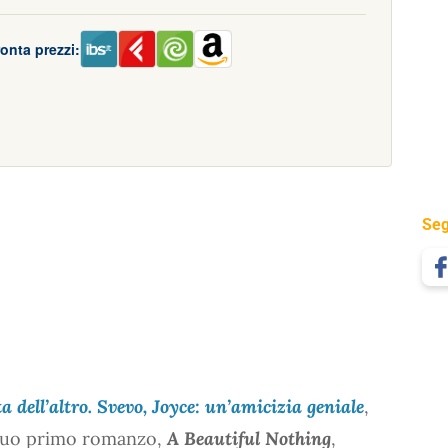
onta prezzi:
Seg
ta dell’altro. Svevo, Joyce: un’amicizia geniale
,
l suo primo romanzo,
A Beautiful Nothing
,