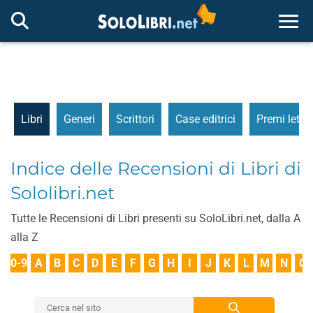
Togg
Libri
Generi
Scrittori
Case editrici
Premi letter
Indice delle Recensioni di Libri di
Sololibri.net
Tutte le Recensioni di Libri presenti su SoloLibri.net, dalla A
alla Z
0-9
A
B
C
D
E
F
G
H
I
J
K
L
M
N
O