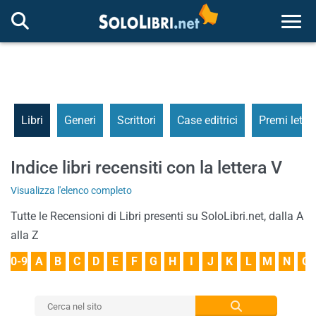
Togg
Libri
Generi
Scrittori
Case editrici
Premi letter
Indice libri recensiti con la lettera V
Visualizza l'elenco completo
Tutte le Recensioni di Libri presenti su SoloLibri.net, dalla A
alla Z
0-9
A
B
C
D
E
F
G
H
I
J
K
L
M
N
O