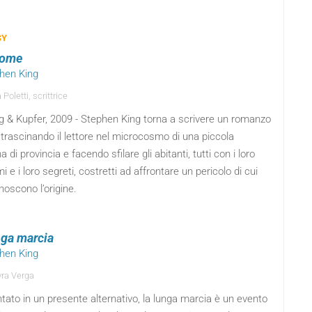
SY
dome
phen King
Poletti, scrittrice
ng & Kupfer, 2009 - Stephen King torna a scrivere un romanzo
 trascinando il lettore nel microcosmo di una piccola
na di provincia e facendo sfilare gli abitanti, tutti con i loro
i e i loro segreti, costretti ad affrontare un pericolo di cui
oscono l’origine.
nga marcia
phen King
ra Verga
ato in un presente alternativo, la lunga marcia è un evento