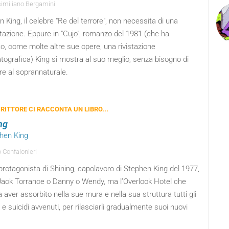
miliano Bergamini
 King, il celebre "Re del terrore", non necessita di una
tazione. Eppure in "Cujo", romanzo del 1981 (che ha
o, come molte altre sue opere, una rivistazione
tografica) King si mostra al suo meglio, senza bisogno di
re al soprannaturale.
RITTORE CI RACCONTA UN LIBRO...
ng
phen King
 Confalonieri
 protagonista di Shining, capolavoro di Stephen King del 1977,
Jack Torrance o Danny o Wendy, ma l’Overlook Hotel che
aver assorbito nella sue mura e nella sua struttura tutti gli
 e suicidi avvenuti, per rilasciarli gradualmente suoi nuovi