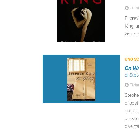
Camil
E’ prev
King, u
violen
UNO SC
On Wr
di Ste
Tizian
Stephe
di best
come di
scrive
diventa