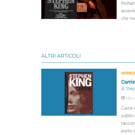
Richar
avvent
che no
ALTRI ARTICOLI
HORROR
Carrie
di Ste
Massi
Carrie
subito 
raccont
punto di