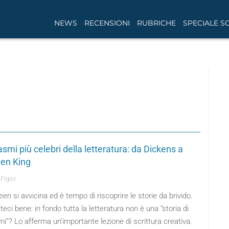
NEWS
RECENSIONI
RUBRICHE
SPECIALE S
asmi più celebri della letteratura: da Dickens a
en King
Figini
en si avvicina ed è tempo di riscoprire le storie da brivido.
eteci bene: in fondo tutta la letteratura non è una “storia di
i”? Lo afferma un’importante lezione di scrittura creativa.