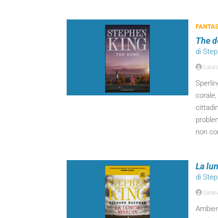
FANTA
The 
di Ste
Laura 
Sperli
corale,
cittadi
problem
non con
La lu
di Ste
Ginev
Ambient