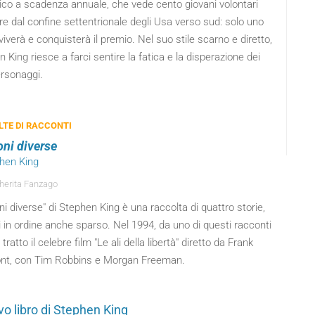
ico a scadenza annuale, che vede cento giovani volontari
e dal confine settentrionale degli Usa verso sud: solo uno
iverà e conquisterà il premio. Nel suo stile scarno e diretto,
 King riesce a farci sentire la fatica e la disperazione dei
ersonaggi.
TE DI RACCONTI
oni diverse
phen King
erita Fanzago
ni diverse" di Stephen King è una raccolta di quattro storie,
li in ordine anche sparso. Nel 1994, da uno di questi racconti
 tratto il celebre film "Le ali della libertà" diretto da Frank
nt, con Tim Robbins e Morgan Freeman.
vo libro di Stephen King