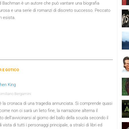
d Bachman è un autore che può vantare una biografia
urosa e una serie di romanzi di discreto successo. Peccato
n esista.
 E GOTICO
phen King
miliano Bergamini
 è la cronaca di una tragedia annunciata. Si comprende quasi
come non ci sarà un lieto fine, la narrazione alterna il
o dell’avvicinarsi al giorno del ballo della scuola secondo il
 vista di tutti i personaggi principale, a stralci di libri ed