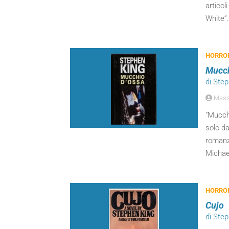
articol
White”.
HORROR
Mucch
di Ste
Massi
"Mucchi
solo d
romanzo
Michael
HORROR
Cujo
di Ste