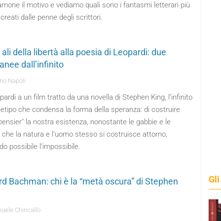
mone il motivo e vediamo quali sono i fantasmi letterari più
 creati dalle penne degli scrittori.
ali della libertà alla poesia di Leopardi: due
anee dall’infinito
no Napoli
ardi a un film tratto da una novella di Stephen King, l’infinito
hetipo che condensa la forma della speranza: di costruire
 pensier" la nostra esistenza, nonostante le gabbie e le
i che la natura e l’uomo stesso si costruisce attorno,
o possibile l’impossibile.
Gli
rd Bachman: chi è la “metà oscura” di Stephen
ele Chiricallo