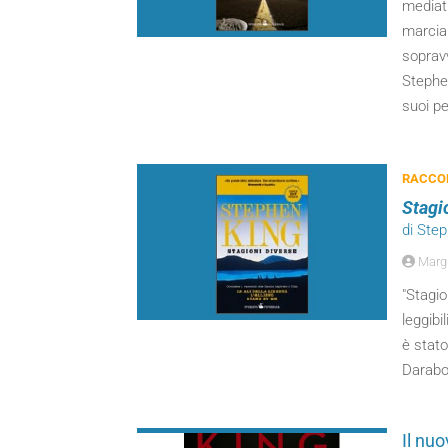
mediat
marciar
sopravv
Stephen
suoi p
RACCOL
Stagi
di Ste
Margh
"Stagio
leggibi
è stato
Darabo
Il nuo