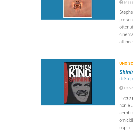
Massi
Stephen
presen
ottenut
cinema
attinge
UNO SC
Shini
di Ste
Paolo
Il vero
non è 
sembra 
omicidi
ospiti.