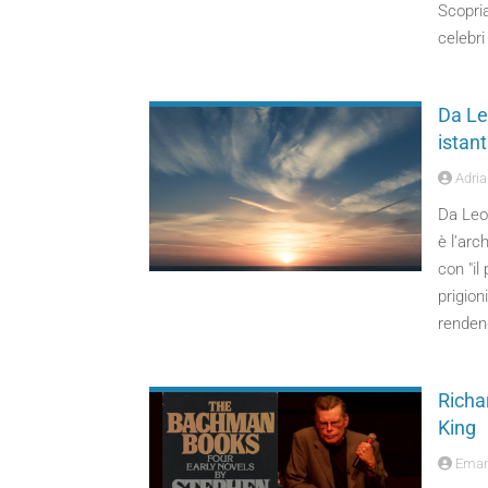
Scopria
celebri
Da Le 
istant
Adria
Da Leop
è l’arc
con "il
prigion
rendend
Richa
King
Emanu