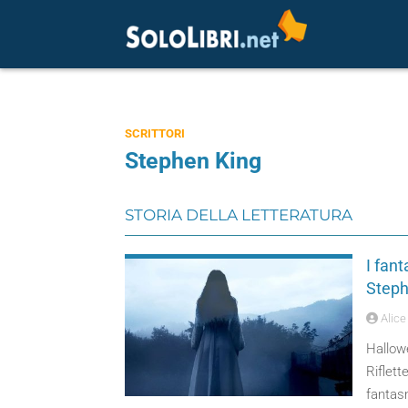
SCRITTORI
Stephen King
STORIA DELLA LETTERATURA
I fant
Steph
Alice 
Hallowe
Riflett
fantasm