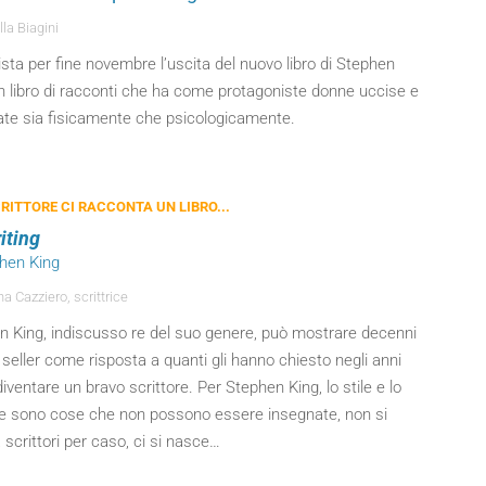
la Biagini
ista per fine novembre l’uscita del nuovo libro di Stephen
n libro di racconti che ha come protagoniste donne uccise e
tate sia fisicamente che psicologicamente.
RITTORE CI RACCONTA UN LIBRO...
iting
phen King
a Cazziero, scrittrice
n King, indiscusso re del suo genere, può mostrare decenni
 seller come risposta a quanti gli hanno chiesto negli anni
ventare un bravo scrittore. Per Stephen King, lo stile e lo
re sono cose che non possono essere insegnate, non si
 scrittori per caso, ci si nasce…