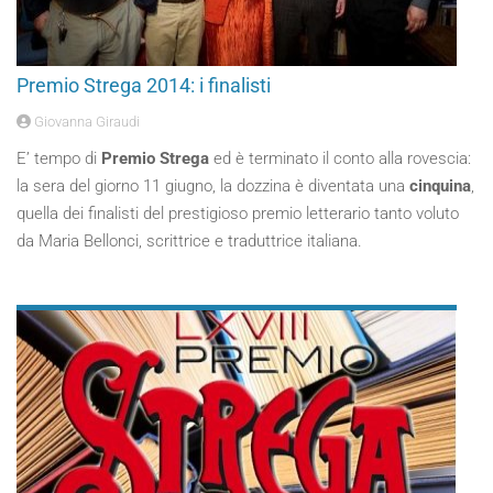
Premio Strega 2014: i finalisti
Giovanna Giraudi
E’ tempo di
Premio Strega
ed è terminato il conto alla rovescia:
la sera del giorno 11 giugno, la dozzina è diventata una
cinquina
,
quella dei finalisti del prestigioso premio letterario tanto voluto
da Maria Bellonci, scrittrice e traduttrice italiana.