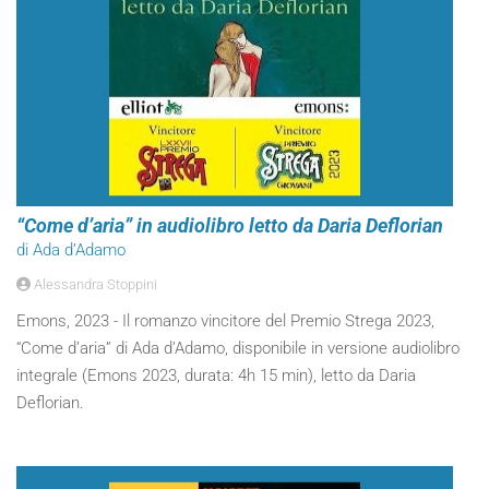
“Come d’aria” in audiolibro letto da Daria Deflorian
di Ada d’Adamo
Alessandra Stoppini
Emons, 2023 - Il romanzo vincitore del Premio Strega 2023,
“Come d’aria” di Ada d’Adamo, disponibile in versione audiolibro
integrale (Emons 2023, durata: 4h 15 min), letto da Daria
Deflorian.