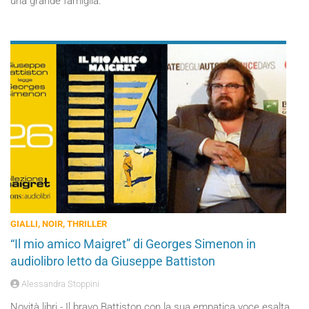
una grande famiglia.
GIALLI, NOIR, THRILLER
“Il mio amico Maigret” di Georges Simenon in
audiolibro letto da Giuseppe Battiston
Alessandra Stoppini
Novità libri - Il bravo Battiston con la sua empatica voce esalta