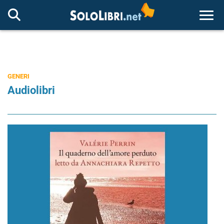
Togg
GENERI
Audiolibri