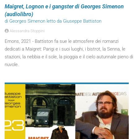
Maigret, Lognon e i gangster di Georges Simenon
(audiolibro)
di Georges Simenon letto da Giuseppe Battiston
Alessandra Stoppini
Emons, 2021 - Battiston fa sue le atmosfere dei romanzi
dedicati a Maigret: Parigi e i suoi luoghi, i bistrot, la Senna, le
stazioni, la nebbia e il sole, la pioggia e il cielo autunnale pieno di
nuvole.