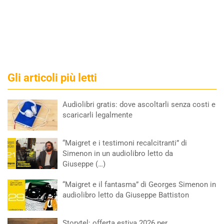
Gli articoli più letti
Audiolibri gratis: dove ascoltarli senza costi e
scaricarli legalmente
“Maigret e i testimoni recalcitranti” di
Simenon in un audiolibro letto da
Giuseppe (…)
“Maigret e il fantasma” di Georges Simenon in
audiolibro letto da Giuseppe Battiston
Storytel: offerta estiva 2026 per