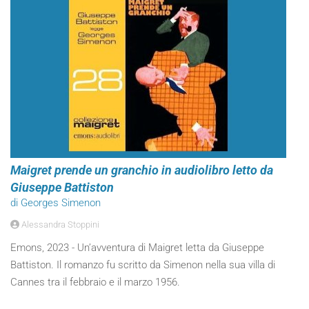
Maigret prende un granchio in audiolibro letto da
Giuseppe Battiston
di Georges Simenon
Alessandra Stoppini
Emons, 2023 - Un’avventura di Maigret letta da Giuseppe
Battiston. Il romanzo fu scritto da Simenon nella sua villa di
Cannes tra il febbraio e il marzo 1956.