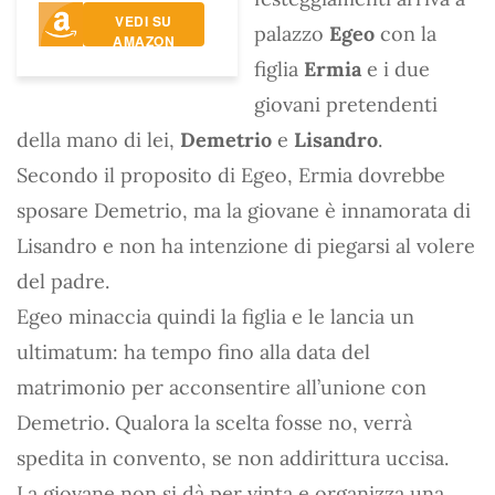
VEDI SU
palazzo
Egeo
con la
AMAZON
figlia
Ermia
e i due
giovani pretendenti
della mano di lei,
Demetrio
e
Lisandro
.
Secondo il proposito di Egeo, Ermia dovrebbe
sposare Demetrio, ma la giovane è innamorata di
Lisandro e non ha intenzione di piegarsi al volere
del padre.
Egeo minaccia quindi la figlia e le lancia un
ultimatum: ha tempo fino alla data del
matrimonio per acconsentire all’unione con
Demetrio. Qualora la scelta fosse no, verrà
spedita in convento, se non addirittura uccisa.
La giovane non si dà per vinta e organizza una