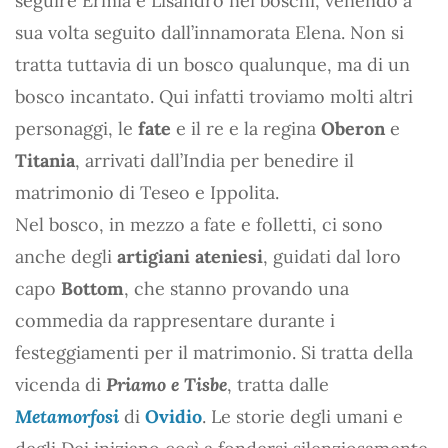
seguire Ermia e Lisandro nei boschi, venendo a
sua volta seguito dall’innamorata Elena. Non si
tratta tuttavia di un bosco qualunque, ma di un
bosco incantato. Qui infatti troviamo molti altri
personaggi, le
fate
e il re e la regina
Oberon
e
Titania
, arrivati dall’India per benedire il
matrimonio di Teseo e Ippolita.
Nel bosco, in mezzo a fate e folletti, ci sono
anche degli
artigiani ateniesi
, guidati dal loro
capo
Bottom
, che stanno provando una
commedia da rappresentare durante i
festeggiamenti per il matrimonio. Si tratta della
vicenda di
Priamo e Tisbe
, tratta dalle
Metamorfosi
di
Ovidio
. Le storie degli umani e