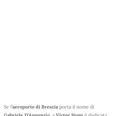
Se l’
aeroporto di Brescia
porta il nome di
Gabriele D’Annunzio
, a
Victor Hugo
è dedicata