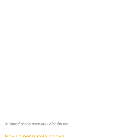
© Riproduzione riservata SoloLibri.net
Naviga per parole chiave