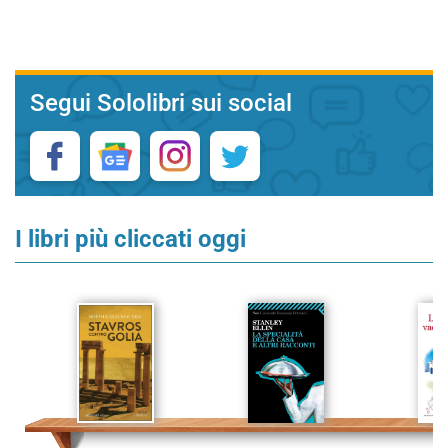
Segui Sololibri sui social
I libri più cliccati oggi