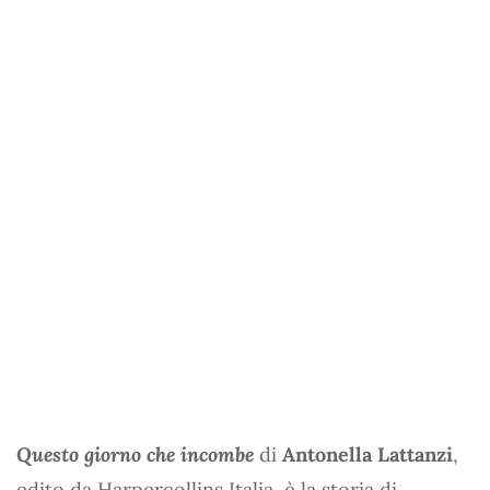
Questo giorno che incombe
di
Antonella Lattanzi
,
edito da Harpercollins Italia, è la storia di