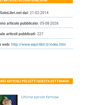
LI ARTICOLI DI LIDIA GUALDONI
SoloLibri.net dal:
21-02-2014
imo articolo pubblicato:
05-08-2026
ale articoli pubblicati:
227
o web:
http://www.equi-libri.it/index.htm
 MIEI ARTICOLI PIÙ LETTI QUESTA SETTIMANA
Ultime parole famose