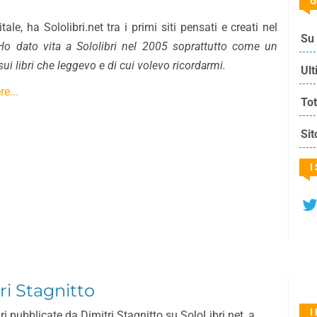
G
tale, ha Sololibri.net tra i primi siti pensati e creati nel
Su 
Ho dato vita a Sololibri nel 2005 soprattutto come un
sui libri che leggevo e di cui volevo ricordarmi.
Ult
e...
Tot
Sit
I
tri Stagnitto
I
ri pubblicate da Dimitri Stagnitto su SoloLibri.net, a