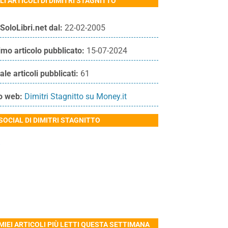
LI ARTICOLI DI DIMITRI STAGNITTO
SoloLibri.net dal:
22-02-2005
imo articolo pubblicato:
15-07-2024
ale articoli pubblicati:
61
o web:
Dimitri Stagnitto su Money.it
 SOCIAL DI DIMITRI STAGNITTO
 MIEI ARTICOLI PIÙ LETTI QUESTA SETTIMANA