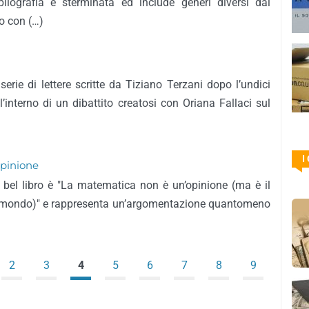
liografia è sterminata ed include generi diversi dai
to con (…)
serie di lettere scritte da Tiziano Terzani dopo l’undici
l’interno di un dibattito creatosi con Oriana Fallaci sul
I
pinione
o bel libro è "La matematica non è un’opinione (ma è il
il mondo)" e rappresenta un’argomentazione quantomeno
2
3
4
5
6
7
8
9