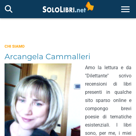
Togg
CHI SIAMO
Arcangela Cammalleri
Amo la lettura e da
"Dilettante" scrivo
recensioni di libri
presenti in qualche
sito sparso online e
compongo brevi
poesie di tematiche
esistenziali. I libri
sono, per me, i miei