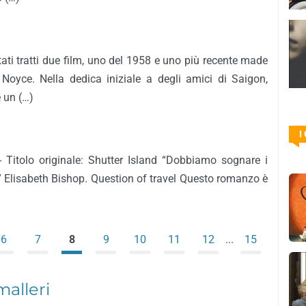
ti tratti due film, uno del 1958 e uno più recente made
Noyce. Nella dedica iniziale a degli amici di Saigon,
 un (…)
I
Titolo originale: Shutter Island “Dobbiamo sognare i
?” Elisabeth Bishop. Question of travel Questo romanzo è
6
7
8
9
10
11
12
...
15
malleri