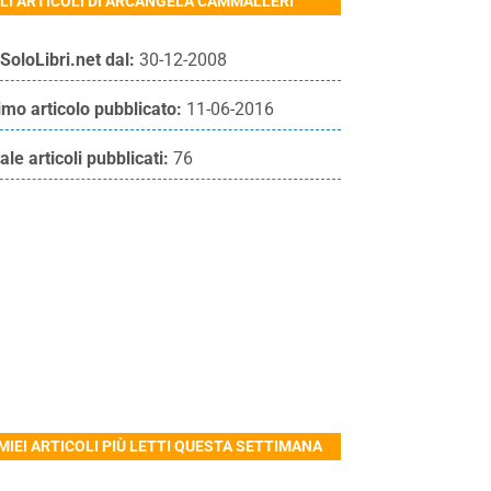
LI ARTICOLI DI ARCANGELA CAMMALLERI
SoloLibri.net dal:
30-12-2008
imo articolo pubblicato:
11-06-2016
ale articoli pubblicati:
76
 MIEI ARTICOLI PIÙ LETTI QUESTA SETTIMANA