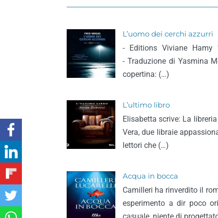
L’uomo dei cerchi azzurri
- Editions Viviane Hamy 
- Traduzione di Yasmina Mel
copertina: (…)
L’ultimo libro
Elisabetta scrive: La librer
Vera, due libraie appassiona
lettori che (…)
Acqua in bocca
Camilleri ha rinverdito il r
esperimento a dir poco or
casuale, niente di progettat