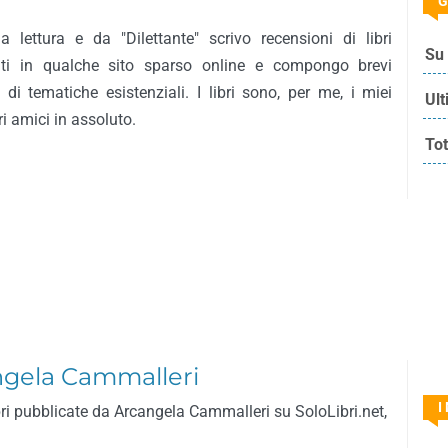
G
 lettura e da "Dilettante" scrivo recensioni di libri
Su 
nti in qualche sito sparso online e compongo brevi
 di tematiche esistenziali. I libri sono, per me, i miei
Ult
ri amici in assoluto.
Tot
angela Cammalleri
I
bri pubblicate da Arcangela Cammalleri su SoloLibri.net,