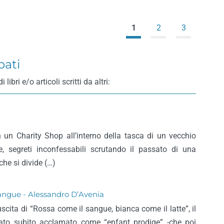
1
2
3
pati
bri e/o articoli scritti da altri:
n un Charity Shop all’interno della tasca di un vecchio
e, segreti inconfessabili scrutando il passato di una
he si divide (…)
 sangue - Alessandro D’Avenia
cita di “Rossa come il sangue, bianca come il latte”, il
 stato subito acclamato come “enfant prodige” -che poi