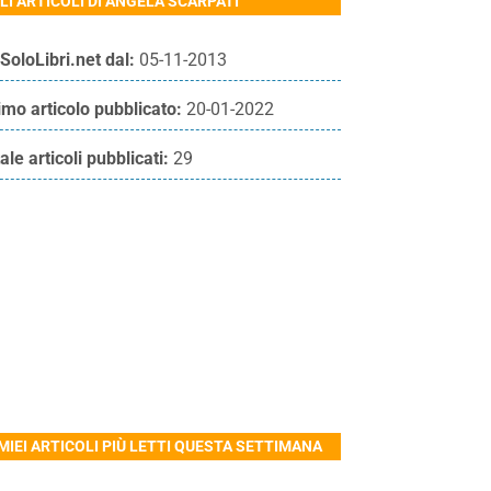
LI ARTICOLI DI ANGELA SCARPATI
SoloLibri.net dal:
05-11-2013
imo articolo pubblicato:
20-01-2022
ale articoli pubblicati:
29
 MIEI ARTICOLI PIÙ LETTI QUESTA SETTIMANA