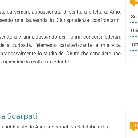
G
a, da sempre appassionata di scrittura e lettura. Amo,
Su 
ssendo una laureanda in Giurisprudenza, confrontarmi
Ult
ritto a 7 anni, passando per i primi concorsi letterari,
Tot
ella curiosità, l’elemento caratterizzante la mia vita,
, paradossalmente, lo studio del Diritto che considero uno
omprendere la realtà circostante.
la Scarpati
I
bri pubblicate da Angela Scarpati su SoloLibri.net, a