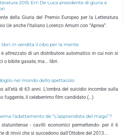
eratura 2015: Erri De Luca presidente di giuria e
ori
ente della Giuria del Premio Europeo per la Letteratura
emio Ue anche l’italiano Lorenzo Amurri con “Apnea”.
libri: in vendita il cibo per la mente
 è attrezzato di un distributore automatico in cui non si
 o bibite gasate, ma... libri.
doglio nel mondo dello spettacolo
ms all’età di 63 anni. L’ombra del suicidio incombe sulla
imo fuggente, il celeberrimo film candidato (…)
cinema l’adattamento de “L’apprendista del mago”?
 statunitense - cavilli economici permettendo- per il 6
e di rinvii che si succedono dall’Ottobre del 2013...