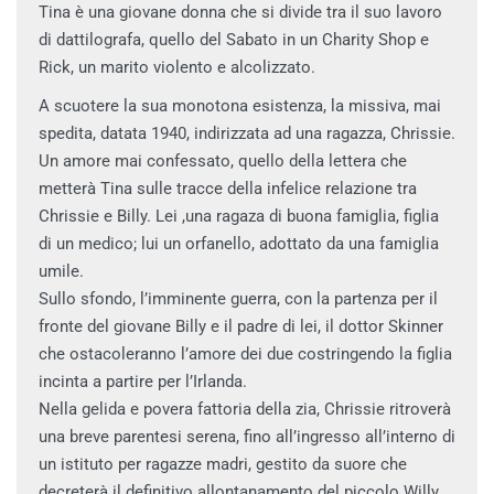
Tina è una giovane donna che si divide tra il suo lavoro
di dattilografa, quello del Sabato in un Charity Shop e
Rick, un marito violento e alcolizzato.
A scuotere la sua monotona esistenza, la missiva, mai
spedita, datata 1940, indirizzata ad una ragazza, Chrissie.
Un amore mai confessato, quello della lettera che
metterà Tina sulle tracce della infelice relazione tra
Chrissie e Billy. Lei ,una ragaza di buona famiglia, figlia
di un medico; lui un orfanello, adottato da una famiglia
umile.
Sullo sfondo, l’imminente guerra, con la partenza per il
fronte del giovane Billy e il padre di lei, il dottor Skinner
che ostacoleranno l’amore dei due costringendo la figlia
incinta a partire per l’Irlanda.
Nella gelida e povera fattoria della zia, Chrissie ritroverà
una breve parentesi serena, fino all’ingresso all’interno di
un istituto per ragazze madri, gestito da suore che
decreterà il definitivo allontanamento del piccolo Willy