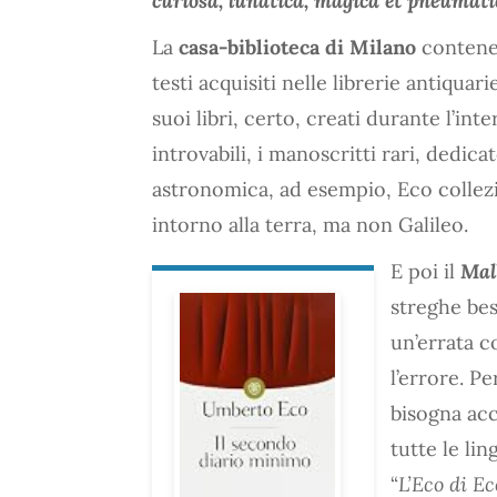
curiosa, lunatica, magica et pneumati
La
casa-biblioteca di Milano
contenev
testi acquisiti nelle librerie antiquar
suoi libri, certo, creati durante l’inte
introvabili, i manoscritti rari, dedica
astronomica, ad esempio, Eco collezi
intorno alla terra, ma non Galileo.
E poi il
Mal
streghe bes
un’errata c
l’errore. P
bisogna acce
tutte le li
“
L’Eco di Ec