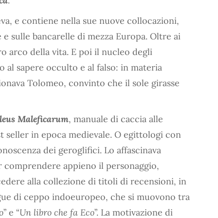
ca
.
a, e contiene nella sue nuove collocazioni,
ie e sulle bancarelle di mezza Europa. Oltre ai
ro arco della vita. E poi il nucleo degli
to al sapere occulto e al falso: in materia
onava Tolomeo, convinto che il sole girasse
leus Maleficarum
, manuale di caccia alle
t seller in epoca medievale. O egittologi con
onoscenza dei geroglifici. Lo affascinava
er comprendere appieno il personaggio,
dere alla collezione di titoli di recensioni, in
ngue di ceppo indoeuropeo, che si muovono tra
o
” e “
Un libro che fa Eco
”. La motivazione di