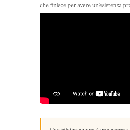
che finisce per avere un’esistenza pr
Una biblioteca non è una somma d