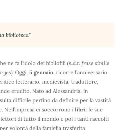
na biblioteca”
e ne fa l’idolo dei bibliofili (
n.d.r. frase simile
orges
). Oggi,
5 gennaio
, ricorre l’anniversario
ritico letterario, medievista, traduttore,
ande erudito. Nato ad Alessandria, in
lta difficile perfino da definire per la vastità
. Nell’impresa ci soccorrono i
libri
: le sue
ettori di tutto il mondo e poi i tanti raccolti
 per volontà della famiglia trasferita