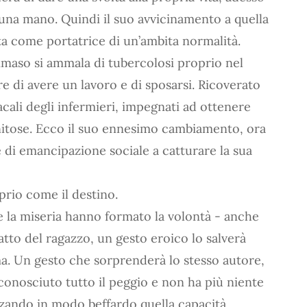
una mano. Quindi il suo avvicinamento a quella
ta come portatrice di un’ambita normalità.
ommaso si ammala di tubercolosi proprio nel
 di avere un lavoro e di sposarsi. Ricoverato
acali degli infermieri, impegnati ad ottenere
ignitose. Ecco il suo ennesimo cambiamento, ora
e di emancipazione sociale a catturare la sua
prio come il destino.
e la miseria hanno formato la volontà - anche
scatto del ragazzo, un gesto eroico lo salverà
ma. Un gesto che sorprenderà lo stesso autore,
ha conosciuto tutto il peggio e non ha più niente
ando in modo beffardo quella capacità