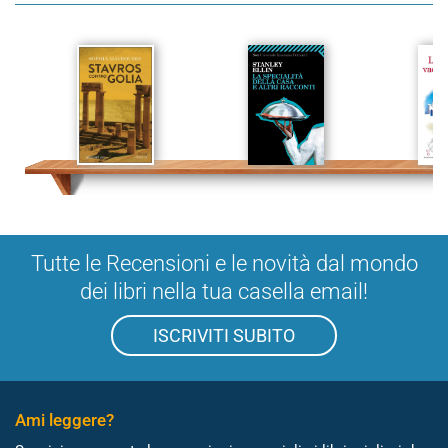
Tutte le Recensioni e le novità dal mondo
dei libri nella tua casella email!
ISCRIVITI SUBITO
Ami leggere?