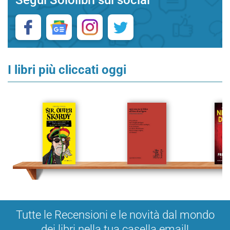
I libri più cliccati oggi
Tutte le Recensioni e le novità dal mondo
dei libri nella tua casella email!