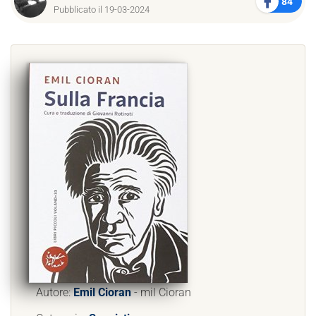
84
Pubblicato il 19-03-2024
Autore:
Emil Cioran
- mil Cioran