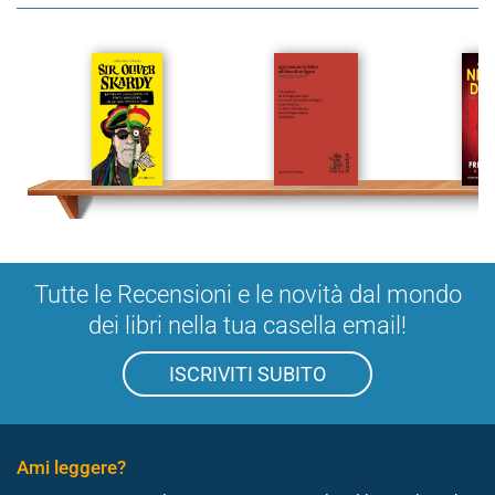
Tutte le Recensioni e le novità dal mondo
dei libri nella tua casella email!
ISCRIVITI SUBITO
Ami leggere?