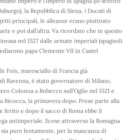
omano Impero e l’Impero di Spagna (lo scettro
sburgo), la Repubblica di Siena, i Ducati di
getti principali, le alleanze erano piuttosto
parte e poi dall’altra. Va ricordato che in questo
invasa nel 1527 dalle armate imperiali (spagnoli
sediarono papa Clemente VII in Castel
e Foix, maresciallo di Francia già
 di Ravenna, è stato governatore di Milano,
ero Colonna a Robecco sull’Oglio nel 1521 e
la Bicocca, la primavera dopo. Prese parte alla
e ferito e dopo il sacco di Roma ebbe il
Lega antimperiale. Scese attraverso la Romagna
, sia pure lentamente, per la mancanza di