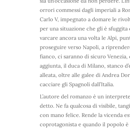
sia un’occasione da non perdere. L’in
orrori commessi dagli imperiali a Ro
Carlo V, impegnato a domare le rivolt
per una situazione che gli è sfuggit
varcare ancora una volta le Alpi, punt
proseguire verso Napoli, a riprendere 
fianco, ci saranno di sicuro Venezia, 
aggiunta, il duca di Milano, stanco d
alleata, oltre alle galee di Andrea Do
cacciare gli Spagnoli dall’Italia.
L’autore del romanzo è un interprete 
detto. Ne fa qualcosa di visibile, tang
con mano felice. Rende la vicenda e
coprotagonista e quando il popolo è q