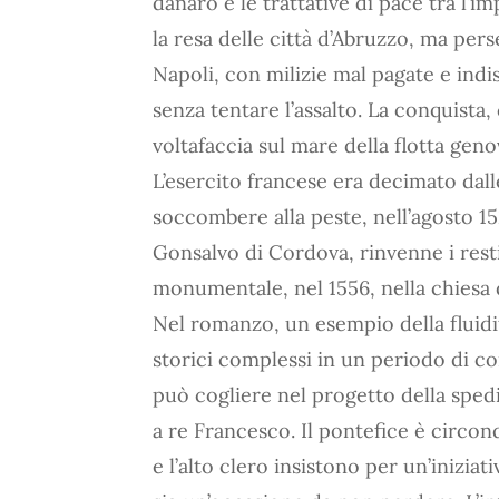
danaro e le trattative di pace tra l’i
la resa delle città d’Abruzzo, ma per
Napoli, con milizie mal pagate e indisc
senza tentare l’assalto. La conquista,
voltafaccia sul mare della flotta geno
L’esercito francese era decimato dall
soccombere alla peste, nell’agosto 152
Gonsalvo di Cordova, rinvenne i rest
monumentale, nel 1556, nella chiesa d
Nel romanzo, un esempio della fluid
storici complessi in un periodo di conf
può cogliere nel progetto della spedi
a re Francesco. Il pontefice è circon
e l’alto clero insistono per un’inizia