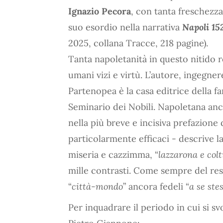
Ignazio Pecora
, con tanta freschezza 
suo esordio nella narrativa
Napoli 152
2025, collana Tracce, 218 pagine).
Tanta napoletanità in questo nitido 
umani vizi e virtù. L’autore, ingegnere
Partenopea è la casa editrice della f
Seminario dei Nobili. Napoletana anch
nella più breve e incisiva prefazion
particolarmente efficaci - descrive la
miseria e cazzimma, “
lazzarona e colt
mille contrasti. Come sempre del rest
“
città-mondo
” ancora fedeli “
a se ste
Per inquadrare il periodo in cui si svo