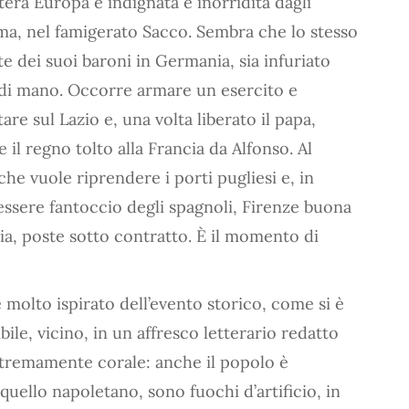
tera Europa è indignata e inorridita dagli
ma, nel famigerato Sacco. Sembra che lo stesso
e dei suoi baroni in Germania, sia infuriato
a di mano. Occorre armare un esercito e
are sul Lazio e, una volta liberato il papa,
il regno tolto alla Francia da Alfonso. Al
che vuole riprendere i porti pugliesi e, in
’essere fantoccio degli spagnoli, Firenze buona
ria, poste sotto contratto. È il momento di
molto ispirato dell’evento storico, come si è
ibile, vicino, in un affresco letterario redatto
stremamente corale: anche il popolo è
uello napoletano, sono fuochi d’artificio, in