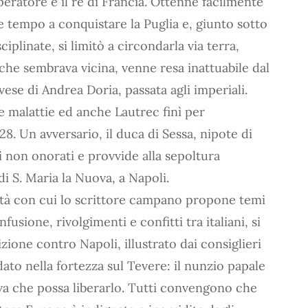
mperatore e il re di Francia. Ottenne facilmente
se tempo a conquistare la Puglia e, giunto sotto
iplinate, si limitò a circondarla via terra,
 che sembrava vicina, venne resa inattuabile dal
vese di Andrea Doria, passata agli imperiali.
e malattie ed anche Lautrec finì per
8. Un avversario, il duca di Sessa, nipote di
i non onorati e provvide alla sepoltura
i S. Maria la Nuova, a Napoli.
ità con cui lo scrittore campano propone temi
usione, rivolgimenti e confitti tra italiani, si
zione contro Napoli, illustrato dai consiglieri
dato nella fortezza sul Tevere: il nunzio papale
tiva che possa liberarlo. Tutti convengono che