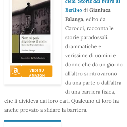
cielo. Storie dal muro di
Berlino
di
Gianluca
Falanga
, edito da
Carocci, racconta le
storie paradossali,
drammatiche e
verissime di uomini e
donne che da un giorno
VEDI SU
all’altro si ritrovarono
AMAZON
da una parte o dall’altra
di una barriera fisica,
che li divideva dai loro cari. Qualcuno di loro ha
anche provato a sfidare la barriera.