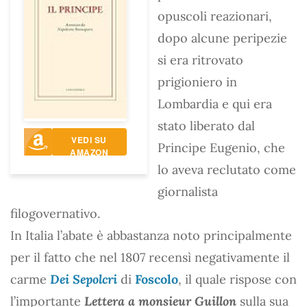
opuscoli reazionari,
dopo alcune peripezie
si era ritrovato
prigioniero in
Lombardia e qui era
stato liberato dal
VEDI SU
Principe Eugenio, che
AMAZON
lo aveva reclutato come
giornalista
filogovernativo.
In Italia l’abate è abbastanza noto principalmente
per il fatto che nel 1807 recensì negativamente il
carme
Dei Sepolcri
di
Foscolo
, il quale rispose con
l’importante
Lettera a monsieur Guillon
sulla sua